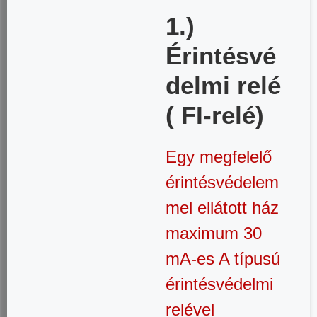
1.)
Érintésvé
delmi relé
( FI-relé)
Egy megfelelő
érintésvédelem
mel ellátott ház
maximum 30
mA-es A típusú
érintésvédelmi
relével