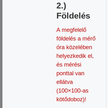
2.)
Földelés
A megfelelő
földelés a mérő
óra közelében
helyezkedik el,
és mérési
ponttal van
ellátva
(100×100-as
kötődoboz)!