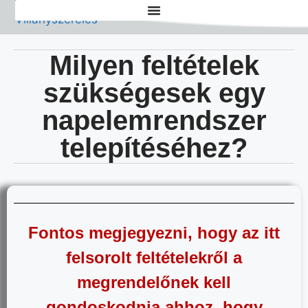
Milyen feltételek
szükségesek egy
napelemrendszer
telepítéséhez?
Fontos megjegyezni, hogy az itt
felsorolt
felt
ételekről a
megrende
lőnek kell
gondoskodn
ia ahhoz, hogy