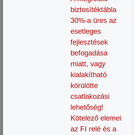
biztosítéktábla
30%-a üres az
esetleges
fejlesztések
befogadása
miatt, vagy
kialakítható
körülötte
csatlakozási
lehetőség!
Kötelező elemei
az FI relé és a