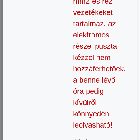
mm2-es réz
vezetékeket
tartalmaz, az
elektromos
részei puszta
kézzel nem
hozzáférhetőek,
a benne lévő
óra pedig
kívülről
könnyedén
leolvasható!