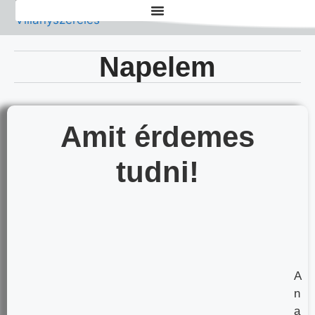
Napelem
Amit érdemes
tudni!
A
n
a